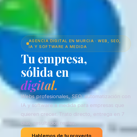
AGENCIA DIGITAL EN MURCIA · WEB, SEO,
IA Y SOFTWARE A MEDIDA
Tu empresa,
sólida en
digital.
Webs profesionales, SEO, automatización con
IA y software a medida para empresas que
quieren crecer. Trato directo, entrega en 7
días, resultados reales.
Hablemos de tu proyecto